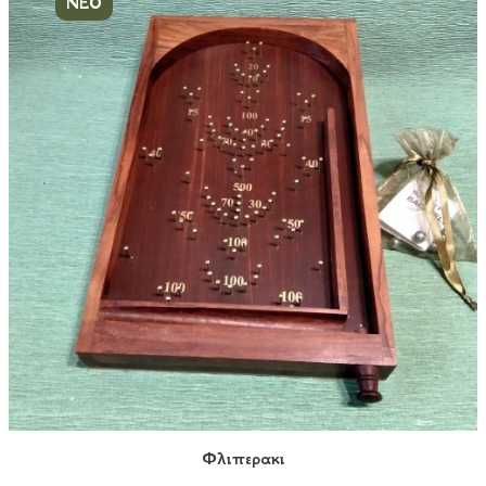
ΝΕΟ
Φλιπερακι