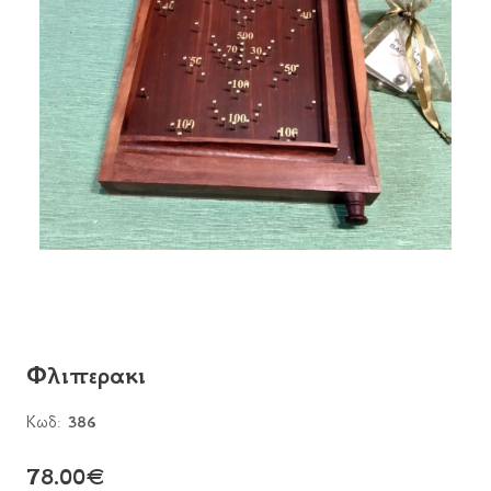
Φλιπερακι
Κωδ:
386
78.00
€