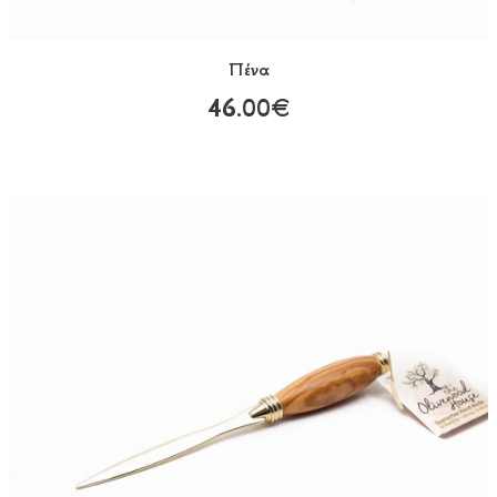
Πένα
46.00€