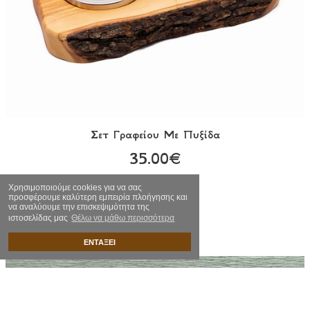
Σετ Γραφείου Με Πυξίδα
35.00€
Χρησιμοποιούμε cookies για να σας
προσφέρουμε καλύτερη εμπειρία πλοήγησης και
να αναλύουμε την επισκεψιμότητα της
ιστοσελίδας μας
Θέλω να μάθω περισσότερα
ΕΝΤΑΞΕΙ