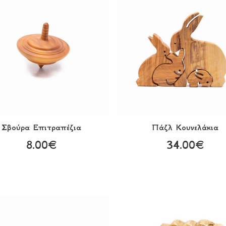
Σβούρα Eπιτραπέζια
Πάζλ Kουνελάκια
8.00€
34.00€