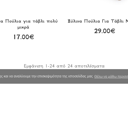
να Πούλια για τάβλι πολύ
Ξύλινα Πούλια Για Τάβλι 
μικρά
29.00€
17.00€
Εμφάνιση 1-24 από 24 αποτελέσματα
ς και να αναλύουμε την επισκεψιμότητα της ιστοσελίδας μας
Θέλω να μάθω περισσ
σιαστικά
Ποιοί Είμαστε
τια Τέχνης
Όροι Χρήσης
σμηση
Τρόποι Πληρωμής & Αποστο