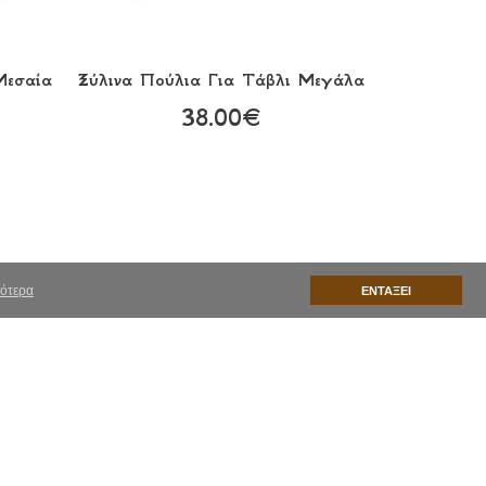
Μεσαία
Ξύλινα Πούλια Για Τάβλι Μεγάλα
38.00€
ότερα
ΕΝΤΑΞΕΙ
λής