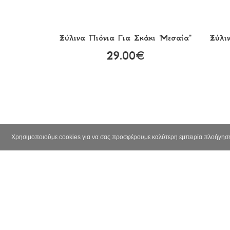
Ξύλινα Πιόνια Για Σκάκι 'Μεσαία"
Ξύλι
29.00€
Χρησιμοποιούμε cookies για να σας προσφέρουμε καλύτερη εμπειρία πλοήγηση
Εκκλη
Κομμά
Διακό