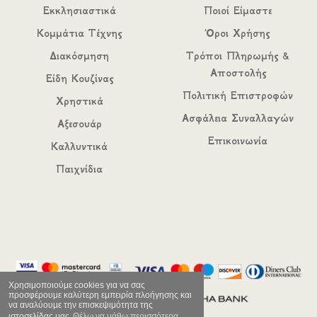
Εκκλησιαστικά
Ποιοί Είμαστε
Κομμάτια Τέχνης
Όροι Χρήσης
Διακόσμηση
Τρόποι Πληρωμής &
Αποστολής
Είδη Κουζίνας
Πολιτική Επιστροφών
Χρηστικά
Ασφάλεια Συναλλαγών
Αξεσουάρ
Επικοινωνία
Καλλυντικά
Παιχνίδια
Χρησιμοποιούμε cookies για να σας
προσφέρουμε καλύτερη εμπειρία πλοήγησης και
να αναλύουμε την επισκεψιμότητα της
ιστοσελίδας μας
Θέλω να μάθω περισσότερα