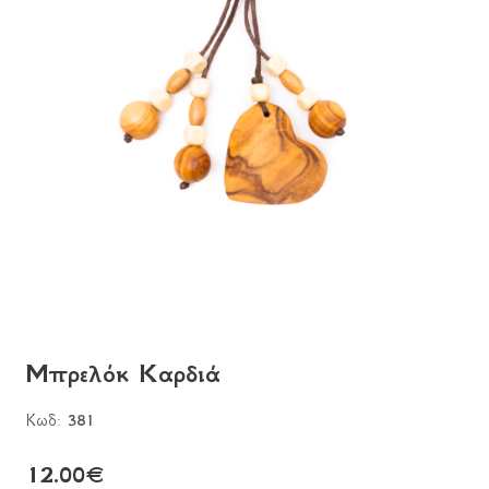
Μπρελόκ Kαρδιά
Κωδ:
381
12.00
€