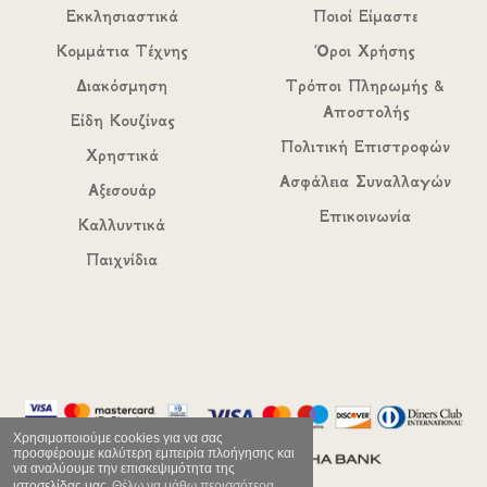
Εκκλησιαστικά
Ποιοί Είμαστε
Κομμάτια Τέχνης
Όροι Χρήσης
Διακόσμηση
Τρόποι Πληρωμής &
Αποστολής
Είδη Κουζίνας
Πολιτική Επιστροφών
Χρηστικά
Ασφάλεια Συναλλαγών
Αξεσουάρ
Επικοινωνία
Καλλυντικά
Παιχνίδια
Χρησιμοποιούμε cookies για να σας
προσφέρουμε καλύτερη εμπειρία πλοήγησης και
να αναλύουμε την επισκεψιμότητα της
ιστοσελίδας μας
Θέλω να μάθω περισσότερα