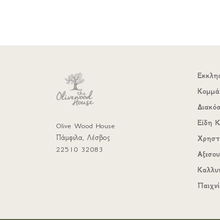
Εκκλη
Κομμά
Διακό
Είδη Κ
Olive Wood House
Πάμφιλα, Λέσβος
Χρηστ
22510 32083
Αξεσο
Καλλυ
Παιχνί