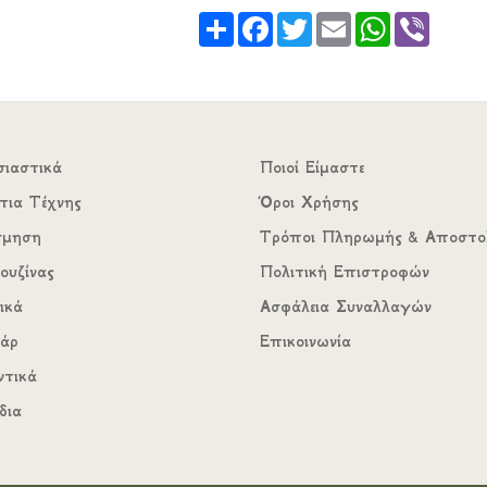
Share
Facebook
Twitter
Email
WhatsApp
Viber
σιαστικά
Ποιοί Είμαστε
τια Τέχνης
Όροι Χρήσης
σμηση
Τρόποι Πληρωμής & Αποστο
ουζίνας
Πολιτική Επιστροφών
ικά
Ασφάλεια Συναλλαγών
υάρ
Επικοινωνία
ντικά
δια