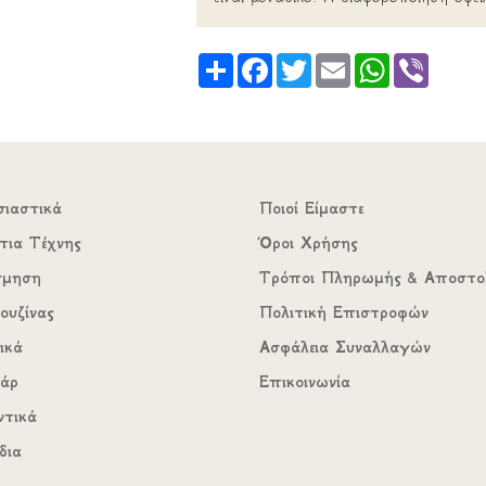
Share
Facebook
Twitter
Email
WhatsApp
Viber
σιαστικά
Ποιοί Είμαστε
τια Τέχνης
Όροι Χρήσης
σμηση
Τρόποι Πληρωμής & Αποστο
ουζίνας
Πολιτική Επιστροφών
ικά
Ασφάλεια Συναλλαγών
υάρ
Επικοινωνία
ντικά
δια