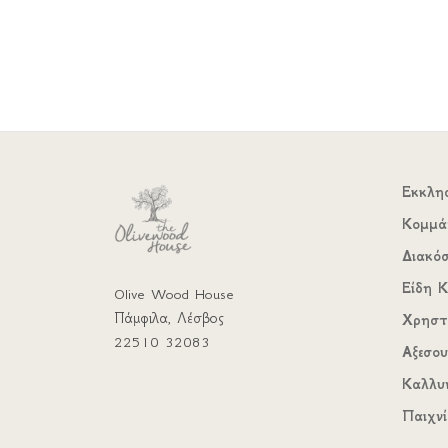
Εκκλη
Κομμά
Διακό
Είδη Κ
Olive Wood House
Πάμφιλα, Λέσβος
Χρηστ
22510 32083
Αξεσο
Καλλυ
Παιχνί